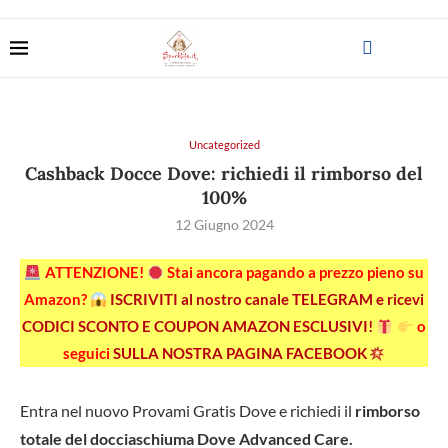
Uncategorized
Cashback Docce Dove: richiedi il rimborso del
100%
12 Giugno 2024
ATTENZIONE!
Stai ancora pagando a prezzo pieno su
Amazon?
ISCRIVITI al nostro canale TELEGRAM e ricevi
CODICI SCONTO E COUPON AMAZON ESCLUSIVI!
o
seguici
SULLA NOSTRA PAGINA FACEBOOK
Entra nel nuovo Provami Gratis Dove e richiedi il
rimborso
totale del docciaschiuma Dove Advanced Care.