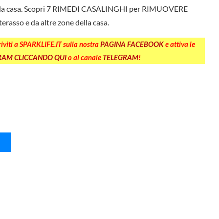
 casa. Scopri 7 RIMEDI CASALINGHI per RIMUOVERE
asso e da altre zone della casa.
criviti a SPARKLIFE.IT sulla nostra
PAGINA FACEBOOK
e attiva le
GRAM CLICCANDO QUI
o al canale
TELEGRAM
!