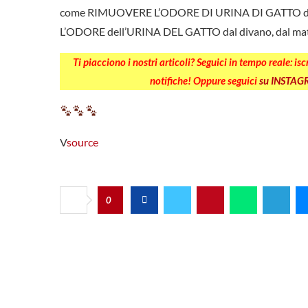
come RIMUOVERE L’ODORE DI URINA DI GATTO da
L’ODORE dell’URINA DEL GATTO dal divano, dal mater
Ti piacciono i nostri articoli? Seguici in tempo reale: is
notifiche! Oppure seguici
su INSTA
V
source
0