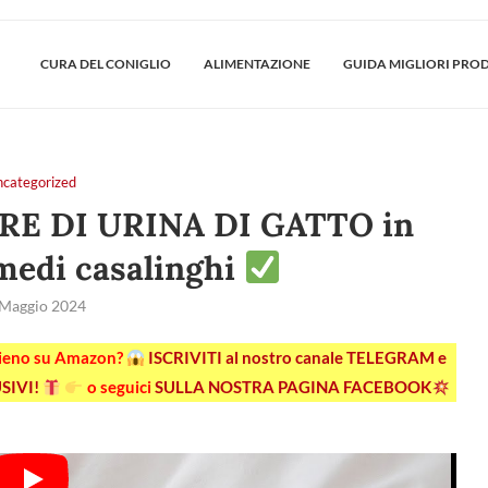
CURA DEL CONIGLIO
ALIMENTAZIONE
GUIDA MIGLIORI PRO
ncategorized
ORE DI URINA DI GATTO in
imedi casalinghi
 Maggio 2024
pieno su Amazon?
ISCRIVITI al nostro canale TELEGRAM e
SIVI!
o seguici
SULLA NOSTRA PAGINA FACEBOOK