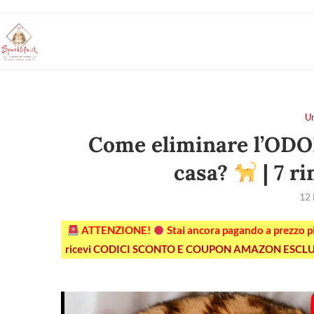
U
Come eliminare l’OD
casa?
| 7 r
12
ATTENZIONE!
Stai ancora pagando a prezzo 
ricevi CODICI SCONTO E COUPON AMAZON ESCLU