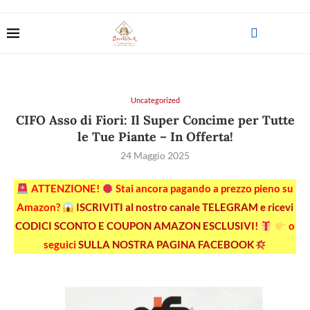
Uncategorized
CIFO Asso di Fiori: Il Super Concime per Tutte
le Tue Piante – In Offerta!
24 Maggio 2025
ATTENZIONE!
Stai ancora pagando a prezzo pieno su
Amazon?
ISCRIVITI al nostro canale TELEGRAM e ricevi
CODICI SCONTO E COUPON AMAZON ESCLUSIVI!
o
seguici
SULLA NOSTRA PAGINA FACEBOOK