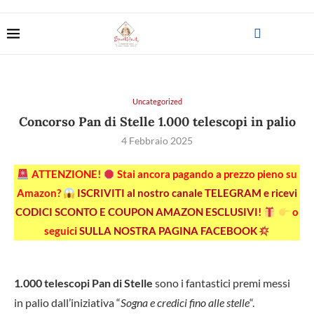
Uncategorized
Concorso Pan di Stelle 1.000 telescopi in palio
4 Febbraio 2025
ATTENZIONE!
Stai ancora pagando a prezzo pieno su
Amazon?
ISCRIVITI al nostro canale TELEGRAM e ricevi
CODICI SCONTO E COUPON AMAZON ESCLUSIVI!
o
seguici
SULLA NOSTRA PAGINA FACEBOOK
1.000 telescopi Pan di Stelle
sono i fantastici premi messi
in palio dall’iniziativa “
Sogna e credici fino alle stelle
“.