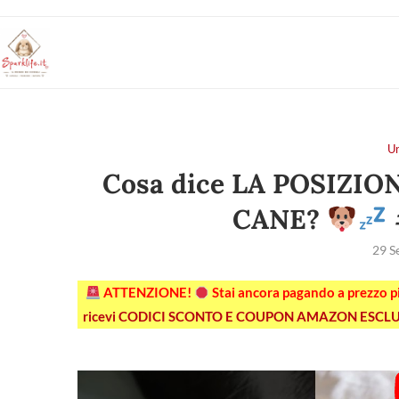
U
Cosa dice LA POSIZI
CANE?
29 S
ATTENZIONE!
Stai ancora pagando a prezzo 
ricevi CODICI SCONTO E COUPON AMAZON ESCLU