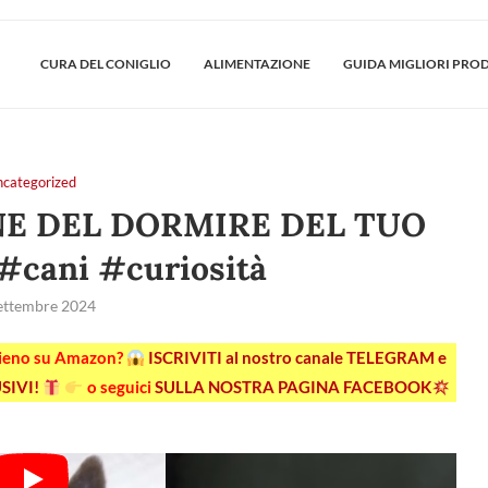
CURA DEL CONIGLIO
ALIMENTAZIONE
GUIDA MIGLIORI PRO
ncategorized
ONE DEL DORMIRE DEL TUO
#cani #curiosità
ettembre 2024
pieno su Amazon?
ISCRIVITI al nostro canale TELEGRAM e
SIVI!
o seguici
SULLA NOSTRA PAGINA FACEBOOK