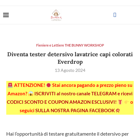
Fieniere e Lettiere THE BUNNY WORKSHOP
Diventa tester detersivo lavatrice capi colorati
Everdrop
13 Agosto 2024
ATTENZIONE!
Stai ancora pagando a prezzo pieno su
Amazon?
ISCRIVITI al nostro canale TELEGRAM e ricevi
CODICI SCONTO E COUPON AMAZON ESCLUSIVI!
o
seguici
SULLA NOSTRA PAGINA FACEBOOK
Hai l’opportunità di testare gratuitamente il detersivo per