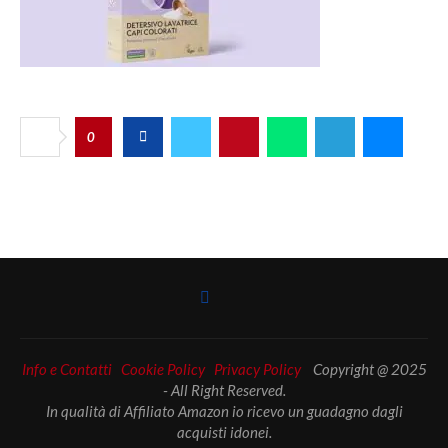
0
Info e Contatti
Cookie Policy
Privacy Policy
Copyright @ 2025
- All Right Reserved.
In qualità di Affiliato Amazon io ricevo un guadagno dagli
acquisti idonei.