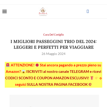
Cura Del Coniglio
I MIGLIORI PASSEGGINI TRIO DEL 2024:
LEGGERI E PERFETTI PER VIAGGIARE
26 Maggio 2024
ATTENZIONE!
Stai ancora pagando a prezzo pieno su
Amazon?
ISCRIVITI al nostro canale TELEGRAM e ricevi
CODICI SCONTO E COUPON AMAZON ESCLUSIVI!
o
seguici
SULLA NOSTRA PAGINA FACEBOOK