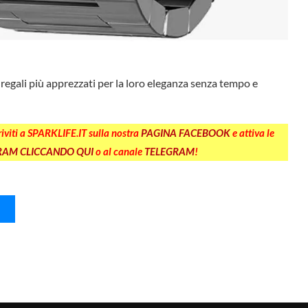
 regali più apprezzati per la loro eleganza senza tempo e
criviti a SPARKLIFE.IT sulla nostra
PAGINA FACEBOOK
e attiva le
GRAM CLICCANDO QUI
o al canale
TELEGRAM
!