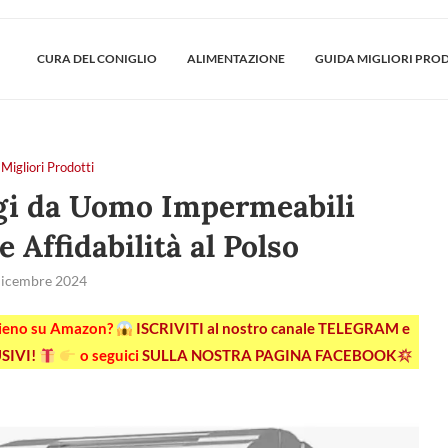
CURA DEL CONIGLIO
ALIMENTAZIONE
GUIDA MIGLIORI PRO
Migliori Prodotti
ogi da Uomo Impermeabili
e Affidabilità al Polso
icembre 2024
pieno su Amazon?
ISCRIVITI al nostro canale TELEGRAM e
SIVI!
o seguici
SULLA NOSTRA PAGINA FACEBOOK