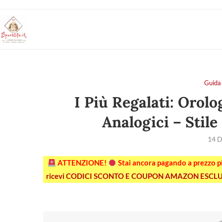
Guida 
I Più Regalati: Orol
Analogici – Stile 
14 D
ATTENZIONE!
Stai ancora pagando a prezzo 
ricevi CODICI SCONTO E COUPON AMAZON ESCLU