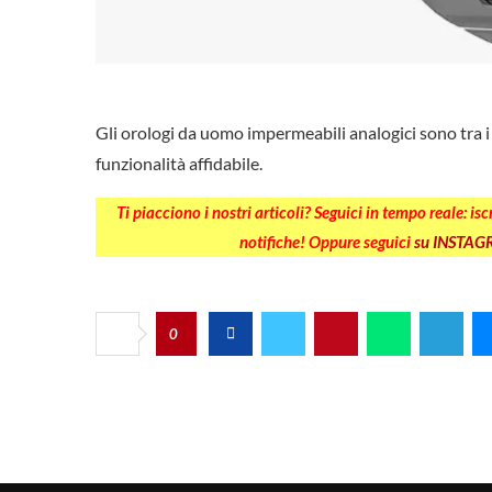
Gli orologi da uomo impermeabili analogici sono tra i
funzionalità affidabile.
Ti piacciono i nostri articoli? Seguici in tempo reale: is
notifiche! Oppure seguici
su INSTA
0