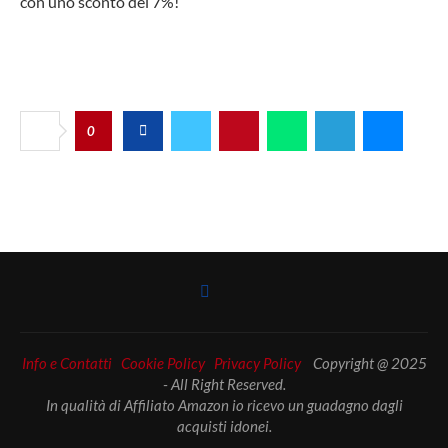
con uno sconto del 7%!
0
Info e Contatti
Cookie Policy
Privacy Policy
Copyright @ 2025
- All Right Reserved.
In qualità di Affiliato Amazon io ricevo un guadagno dagli
acquisti idonei.