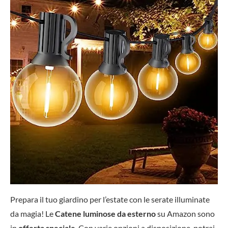
Prepara il tuo giardino per l’estate con le serate illuminate
da magia! Le
Catene luminose da esterno
su Amazon sono
in
offerta speciale
. Con varie opzioni a disposizione, potrai