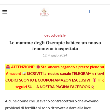
Cura Del Coniglio
Le mamme degli Ozempic babies: un nuovo
fenomeno inaspettato
12 Maggio 2024
ATTENZIONE!
Stai ancora pagando a prezzo pieno su
Amazon?
ISCRIVITI al nostro canale TELEGRAM e ricevi
CODICI SCONTO E COUPON AMAZON ESCLUSIVI!
o
seguici
SULLA NOSTRA PAGINA FACEBOOK
Alcune donne che usavano contraccettivi o che avevano
problemi di fertilità si sono ritrovate a dare alla luce