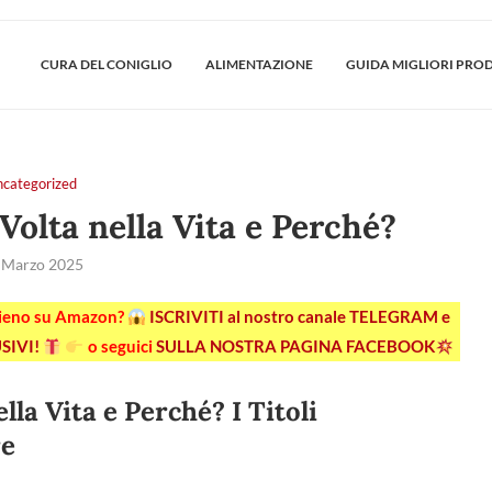
CURA DEL CONIGLIO
ALIMENTAZIONE
GUIDA MIGLIORI PRO
ncategorized
Volta nella Vita e Perché?
 Marzo 2025
pieno su Amazon?
ISCRIVITI al nostro canale TELEGRAM e
SIVI!
o seguici
SULLA NOSTRA PAGINA FACEBOOK
lla Vita e Perché? I Titoli
re