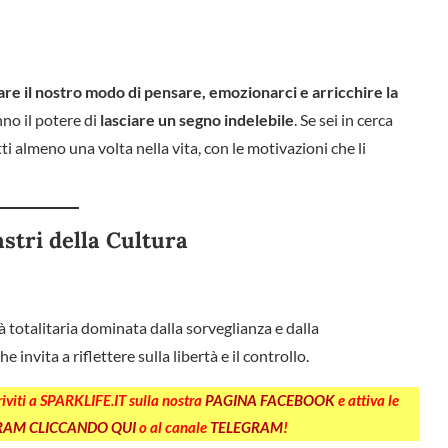
re il nostro modo di pensare, emozionarci e arricchire la
anno il potere di
lasciare un segno indelebile
. Se sei in cerca
tti almeno una volta nella vita, con le motivazioni che li
astri della Cultura
 totalitaria dominata dalla sorveglianza e dalla
invita a riflettere sulla libertà e il controllo.
criviti a SPARKLIFE.IT sulla nostra
PAGINA FACEBOOK
e attiva le
GRAM CLICCANDO QUI
o al canale
TELEGRAM
!