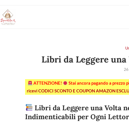
U
Libri da Leggere una 
26
ATTENZIONE!
Stai ancora pagando a prezzo 
ricevi CODICI SCONTO E COUPON AMAZON ESCLU
Libri da Leggere una Volta ne
Indimenticabili per Ogni Letto