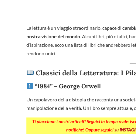
La lettura è un viaggio straordinario, capace di
cambia
nostra visione del mondo
. Alcuni libri, più di altri, h
d’ispirazione, ecco una lista di libri che andrebbero le
rendono unici.
Classici della Letteratura: I Pil
“1984” – George Orwell
Un capolavoro della distopia che racconta una società
manipolazione della verità. Un libro sempre attuale, che 
Ti piacciono i nostri articoli? Seguici in tempo reale: is
notifiche! Oppure seguici
su INSTA