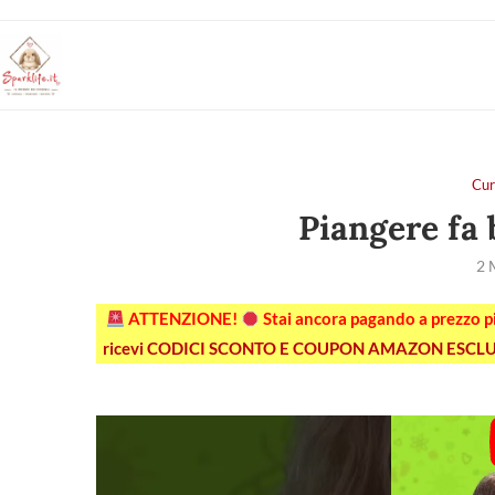
Cur
Piangere fa 
2 
ATTENZIONE!
Stai ancora pagando a prezzo 
ricevi CODICI SCONTO E COUPON AMAZON ESCLU