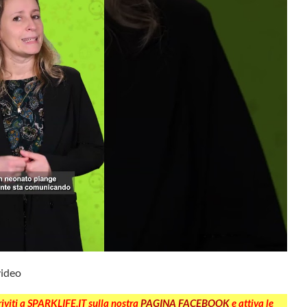
video
criviti a SPARKLIFE.IT sulla nostra
PAGINA FACEBOOK
e attiva le