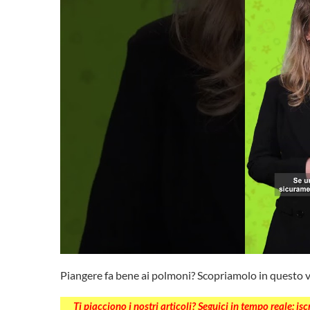
Piangere fa bene ai polmoni? Scopriamolo in questo 
Ti piacciono i nostri articoli? Seguici in tempo reale: is