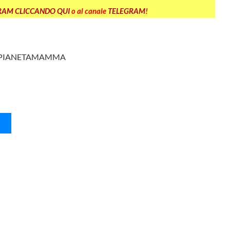
GRAM CLICCANDO QUI
o al canale
TELEGRAM
!
E PIANETAMAMMA