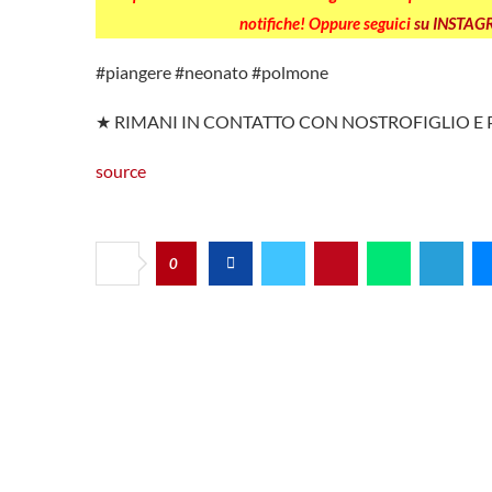
notifiche! Oppure seguici
su INSTA
#piangere #neonato #polmone
★ RIMANI IN CONTATTO CON NOSTROFIGLIO 
source
0