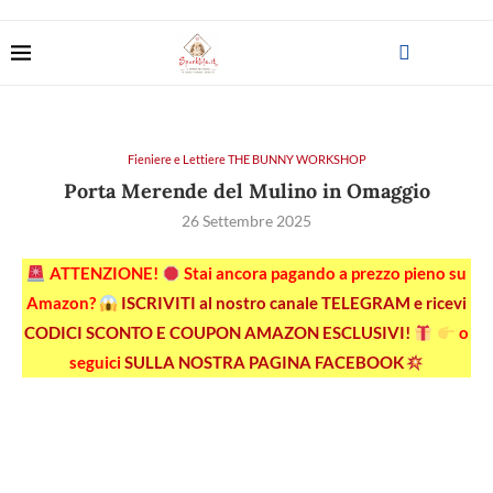
Fieniere e Lettiere THE BUNNY WORKSHOP
Porta Merende del Mulino in Omaggio
26 Settembre 2025
ATTENZIONE!
Stai ancora pagando a prezzo pieno su
Amazon?
ISCRIVITI al nostro canale TELEGRAM e ricevi
CODICI SCONTO E COUPON AMAZON ESCLUSIVI!
o
seguici
SULLA NOSTRA PAGINA FACEBOOK