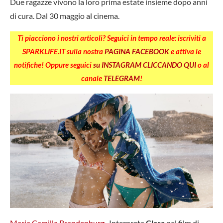
Due ragazze vivono la loro prima estate insieme dopo anni
di cura. Dal 30 maggio al cinema.
Ti piacciono i nostri articoli? Seguici in tempo reale: iscriviti a
SPARKLIFE.IT sulla nostra
PAGINA FACEBOOK
e attiva le
notifiche! Oppure seguici
su INSTAGRAM CLICCANDO QUI
o al
canale
TELEGRAM
!
Maria Camilla Brandenburg
. Interpreta
Clara
nel film di