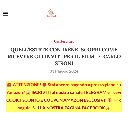
Uncategorized
QUELL’ESTATE CON IRÈNE, SCOPRI COME
RICEVERE GLI INVITI PER IL FILM DI CARLO
SIRONI
31 Maggio 2024
ATTENZIONE!
Stai ancora pagando a prezzo pieno su
Amazon?
ISCRIVITI al nostro canale TELEGRAM e ricevi
CODICI SCONTO E COUPON AMAZON ESCLUSIVI!
o
seguici
SULLA NOSTRA PAGINA FACEBOOK