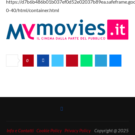
https://d7b6b486b01b037ef0d52e02037b89ea.safeframe.goog
0-40/html/container.html
0
Info e Contatti
Cookie Policy
Privacy Policy
Copyright @ 2025