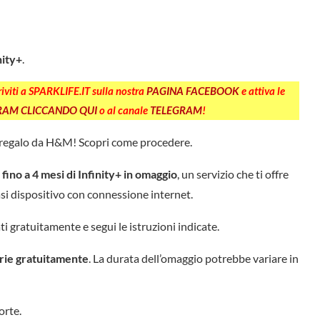
nity+
.
criviti a SPARKLIFE.IT sulla nostra
PAGINA FACEBOOK
e attiva le
GRAM CLICCANDO QUI
o al canale
TELEGRAM
!
o regalo da H&M! Scopri come procedere.
e
fino a 4 mesi di Infinity+ in omaggio
, un servizio che ti offre
asi dispositivo con connessione internet.
ati gratuitamente e segui le istruzioni indicate.
erie gratuitamente
. La durata dell’omaggio potrebbe variare in
orte.