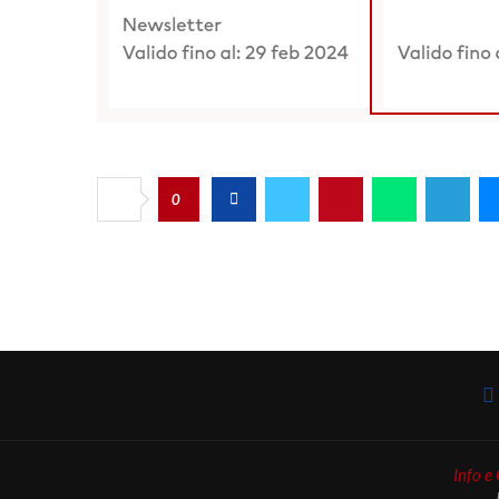
0
Info e