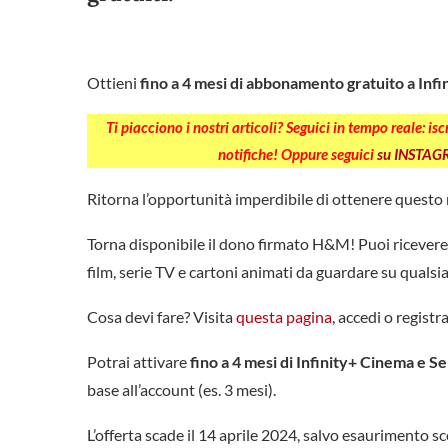
Ottieni
fino a 4 mesi di abbonamento gratuito a Infi
Ti piacciono i nostri articoli? Seguici in tempo reale: is
notifiche! Oppure seguici
su INSTA
Ritorna l’opportunità imperdibile di ottenere quest
Torna disponibile il dono firmato H&M! Puoi ricever
film, serie TV e cartoni animati da guardare su qualsi
Cosa devi fare? Visita
questa pagina
, accedi o registr
Potrai attivare
fino a 4 mesi di Infinity+ Cinema e S
base all’account (es. 3 mesi).
L’offerta scade il 14 aprile 2024, salvo esaurimento sc