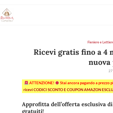
Fieniere e Let
Ricevi gratis fino a 4
nuova 
27
ATTENZIONE!
Stai ancora pagando a prezzo 
ricevi CODICI SCONTO E COUPON AMAZON ESCLU
Approfitta dell’offerta esclusiva d
gratuiti!