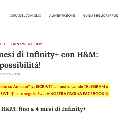
CURA DEL CONIGLIO
ALIMENTAZIONE
GUIDA MIGLIORI PRO
tiere THE BUNNY WORKSHOP
 mesi di Infinity+ con H&M:
possibilità!
 Marzo 2024
pieno su Amazon?
ISCRIVITI al nostro canale TELEGRAM e
SIVI!
o seguici
SULLA NOSTRA PAGINA FACEBOOK
i H&M: fino a 4 mesi di Infinity+