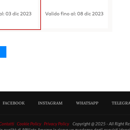
FACEBOOK
INSTAGRAM
WHATSAPP
TELEGR
 Contatti
Cookie Policy
Privacy Policy
Copyright @ 2025 - All Right Re
In qualità di Affiliato Amazon io ricevo un guadagno dagli acquisti idonei