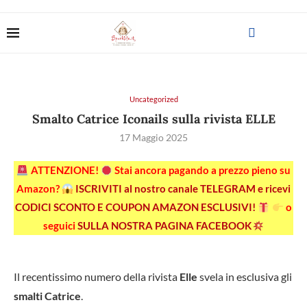
Uncategorized
Smalto Catrice Iconails sulla rivista ELLE
17 Maggio 2025
ATTENZIONE!
Stai ancora pagando a prezzo pieno su
Amazon?
ISCRIVITI al nostro canale TELEGRAM e ricevi
CODICI SCONTO E COUPON AMAZON ESCLUSIVI!
o
seguici
SULLA NOSTRA PAGINA FACEBOOK
Il recentissimo numero della rivista
Elle
svela in esclusiva gli
smalti Catrice
.