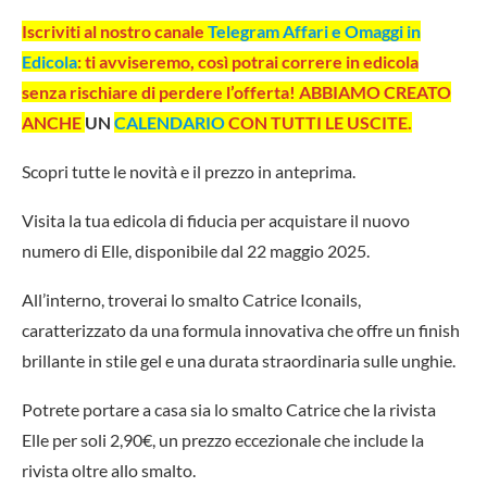
Iscriviti al nostro canale
Telegram Affari e Omaggi in
Edicola
: ti avviseremo, così potrai correre in edicola
senza rischiare di perdere l’offerta! ABBIAMO CREATO
ANCHE
UN
CALENDARIO
CON TUTTI LE USCITE.
Scopri tutte le novità e il prezzo in anteprima.
Visita la tua edicola di fiducia per acquistare il nuovo
numero di Elle, disponibile dal 22 maggio 2025.
All’interno, troverai lo smalto Catrice Iconails,
caratterizzato da una formula innovativa che offre un finish
brillante in stile gel e una durata straordinaria sulle unghie.
Potrete portare a casa sia lo smalto Catrice che la rivista
Elle per soli 2,90€, un prezzo eccezionale che include la
rivista oltre allo smalto.