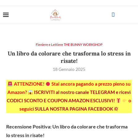
Fieniere e Lettiere THE BUNNY WORKSHOP
Un libro da colorare che trasforma lo stress in
risate!
18 Gennaio 2025
ATTENZIONE!
Stai ancora pagando a prezzo pieno su
Amazon?
ISCRIVITI al nostro canale TELEGRAM e ricevi
CODICI SCONTO E COUPON AMAZON ESCLUSIVI!
o
seguici
SULLA NOSTRA PAGINA FACEBOOK
Recensione Positiva: Un libro da colorare che trasforma
lo stress in risate!