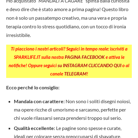
Ho acquistato
“MANDALI A CAGARE”
spinta dalla curiosità
e devo dire che è stato amore a prima pagina! Questo libro
non è solo un passatempo creativo, ma una vera e propria
terapia contro lo stress quotidiano, con un tocco di ironia
irresistibile.
Ti piacciono i nostri articoli? Seguici in tempo reale: iscriviti a
SPARKLIFE.IT sulla nostra
PAGINA FACEBOOK
e attiva le
notifiche! Oppure seguici
su INSTAGRAM CLICCANDO QUI
o al
canale
TELEGRAM
!
Ecco perché lo consiglio:
Mandala con carattere:
Non sono i soliti disegni noiosi,
ma opere ricche di umorismo e sarcasmo, perfette per
chi vuole rilassarsi senza prendersi troppo sul serio.
Qualità eccellente:
Le pagine sono spesse e curate,
ideali per colorare senza preoccuparsi di sbavature.