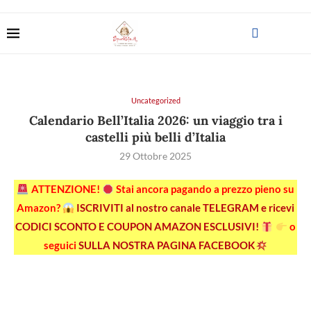
Uncategorized
Calendario Bell’Italia 2026: un viaggio tra i
castelli più belli d’Italia
29 Ottobre 2025
ATTENZIONE!
Stai ancora pagando a prezzo pieno su
Amazon?
ISCRIVITI al nostro canale TELEGRAM e ricevi
CODICI SCONTO E COUPON AMAZON ESCLUSIVI!
o
seguici
SULLA NOSTRA PAGINA FACEBOOK