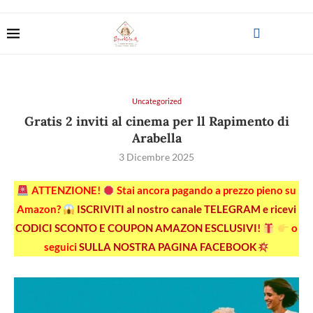
Uncategorized
Gratis 2 inviti al cinema per ll Rapimento di
Arabella
3 Dicembre 2025
ATTENZIONE!
Stai ancora pagando a prezzo pieno su
Amazon?
ISCRIVITI al nostro canale TELEGRAM e ricevi
CODICI SCONTO E COUPON AMAZON ESCLUSIVI!
o
seguici
SULLA NOSTRA PAGINA FACEBOOK