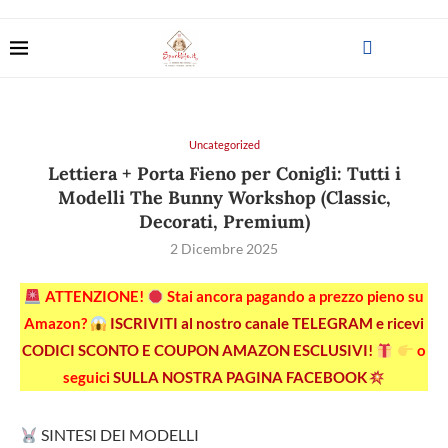
Uncategorized
Lettiera + Porta Fieno per Conigli: Tutti i
Modelli The Bunny Workshop (Classic,
Decorati, Premium)
2 Dicembre 2025
ATTENZIONE!
Stai ancora pagando a prezzo pieno su
Amazon?
ISCRIVITI al nostro canale TELEGRAM e ricevi
CODICI SCONTO E COUPON AMAZON ESCLUSIVI!
o
seguici
SULLA NOSTRA PAGINA FACEBOOK
SINTESI DEI MODELLI