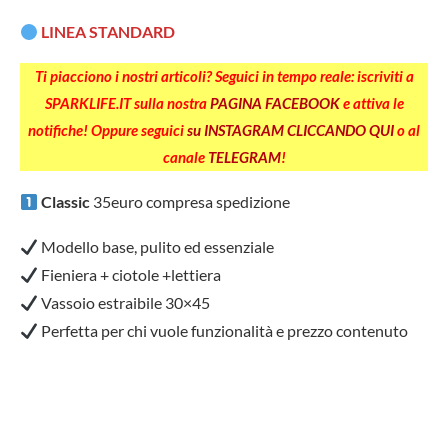
LINEA STANDARD
Ti piacciono i nostri articoli? Seguici in tempo reale: iscriviti a
SPARKLIFE.IT sulla nostra
PAGINA FACEBOOK
e attiva le
notifiche! Oppure seguici
su INSTAGRAM CLICCANDO QUI
o al
canale
TELEGRAM
!
Classic
35euro compresa spedizione
Modello base, pulito ed essenziale
Fieniera + ciotole +lettiera
Vassoio estraibile 30×45
Perfetta per chi vuole funzionalità e prezzo contenuto