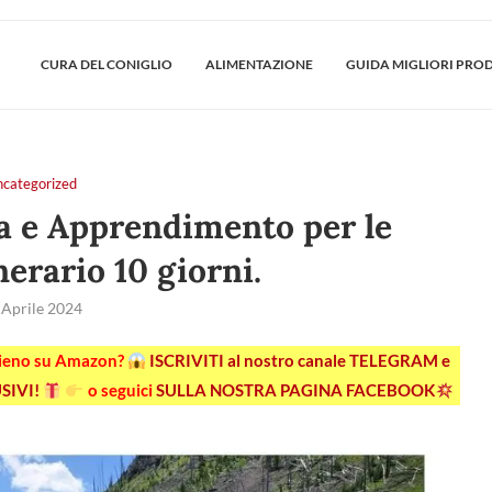
CURA DEL CONIGLIO
ALIMENTAZIONE
GUIDA MIGLIORI PRO
ncategorized
 e Apprendimento per le
nerario 10 giorni.
 Aprile 2024
pieno su Amazon?
ISCRIVITI al nostro canale TELEGRAM e
SIVI!
o seguici
SULLA NOSTRA PAGINA FACEBOOK