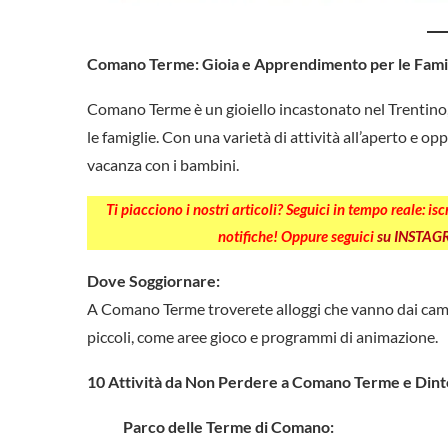
Comano Terme: Gioia e Apprendimento per le Fami
Comano Terme è un gioiello incastonato nel Trentino,
le famiglie. Con una varietà di attività all’aperto e 
vacanza con i bambini.
Ti piacciono i nostri articoli? Seguici in tempo reale: is
notifiche! Oppure seguici
su INSTA
Dove Soggiornare:
A Comano Terme troverete alloggi che vanno dai campegg
piccoli, come aree gioco e programmi di animazione.
10 Attività da Non Perdere a Comano Terme e Dint
Parco delle Terme di Comano: