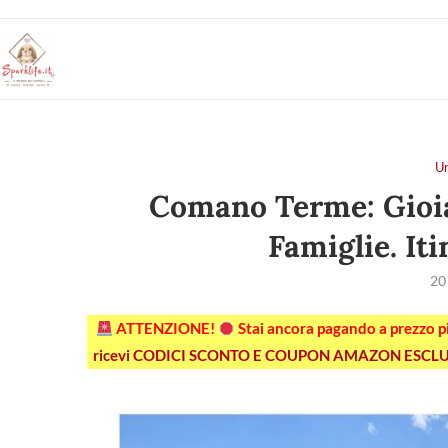
U
Comano Terme: Gioia
Famiglie. Iti
20
ATTENZIONE!
Stai ancora pagando a prezzo 
ricevi CODICI SCONTO E COUPON AMAZON ESCLU