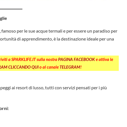
glie
 famoso per le sue acque termali e per essere un paradiso per
opportunità di apprendimento, è la destinazione ideale per una
criviti a SPARKLIFE.IT sulla nostra
PAGINA FACEBOOK
e attiva le
GRAM CLICCANDO QUI
o al canale
TELEGRAM
!
i ai resort di lusso, tutti con servizi pensati per i più
orni: