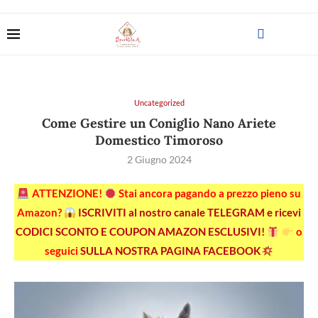
Uncategorized
Come Gestire un Coniglio Nano Ariete
Domestico Timoroso
2 Giugno 2024
ATTENZIONE!
Stai ancora pagando a prezzo pieno su
Amazon?
ISCRIVITI al nostro canale TELEGRAM e ricevi
CODICI SCONTO E COUPON AMAZON ESCLUSIVI!
o
seguici
SULLA NOSTRA PAGINA FACEBOOK