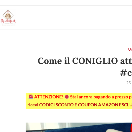
U
Come il CONIGLIO att
#c
25
ATTENZIONE!
Stai ancora pagando a prezzo 
ricevi CODICI SCONTO E COUPON AMAZON ESCLU