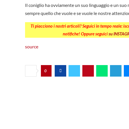
Il coniglio ha ovviamente un suo linguaggio e un suo
sempre quello che vuole e se vuole le nostre attenzio
Ti piacciono i nostri articoli? Seguici in tempo reale: is
notifiche! Oppure seguici
su INSTA
source
0