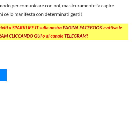
 modo per comunicare con noi, ma sicuramente fa capire
ni ce lo manifesta con determinati gesti!
criviti a SPARKLIFE.IT sulla nostra
PAGINA FACEBOOK
e attiva le
GRAM CLICCANDO QUI
o al canale
TELEGRAM
!