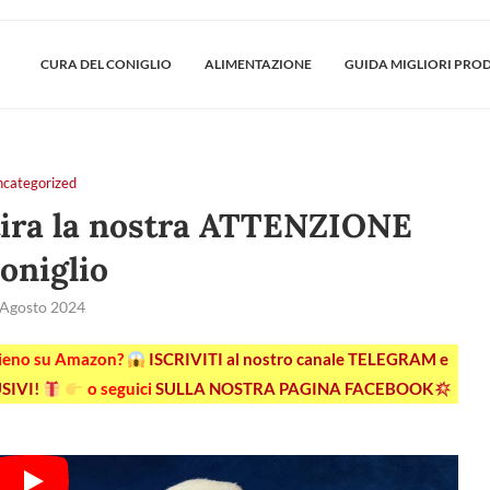
CURA DEL CONIGLIO
ALIMENTAZIONE
GUIDA MIGLIORI PRO
ncategorized
ira la nostra ATTENZIONE
oniglio
 Agosto 2024
pieno su Amazon?
ISCRIVITI al nostro canale TELEGRAM e
SIVI!
o seguici
SULLA NOSTRA PAGINA FACEBOOK