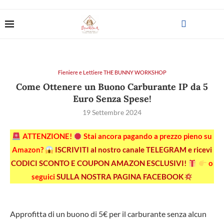
Fieniere e Lettiere THE BUNNY WORKSHOP
Come Ottenere un Buono Carburante IP da 5
Euro Senza Spese!
19 Settembre 2024
ATTENZIONE!
Stai ancora pagando a prezzo pieno su
Amazon?
ISCRIVITI al nostro canale TELEGRAM e ricevi
CODICI SCONTO E COUPON AMAZON ESCLUSIVI!
o
seguici
SULLA NOSTRA PAGINA FACEBOOK
Approfitta di un buono di 5€ per il carburante senza alcun