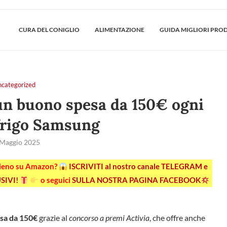
CURA DEL CONIGLIO
ALIMENTAZIONE
GUIDA MIGLIORI PRO
ncategorized
un buono spesa da 150€ ogni
frigo Samsung
 Maggio 2025
pieno su Amazon?
ISCRIVITI al nostro canale TELEGRAM e
SIVI!
o seguici
SULLA NOSTRA PAGINA FACEBOOK
sa da 150€
grazie al
concorso a premi Activia
, che offre anche