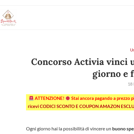
U
Concorso Activia vinci 
giorno e 
18
ATTENZIONE!
Stai ancora pagando a prezzo 
ricevi CODICI SCONTO E COUPON AMAZON ESCLU
Ogni giorno hai la possibilità di vincere un
buono spe