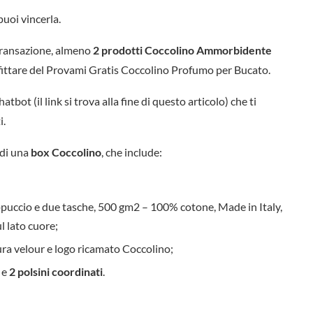
puoi vincerla.
 transazione, almeno
2 prodotti Coccolino Ammorbidente
fittare del Provami Gratis Coccolino Profumo per Bucato.
bot (il link si trova alla fine di questo articolo) che ti
i.
 di una
box Coccolino
, che include:
ppuccio e due tasche, 500 gm2 – 100% cotone, Made in Italy,
l lato cuore;
tura velour e logo ricamato Coccolino;
e
2 polsini coordinati
.