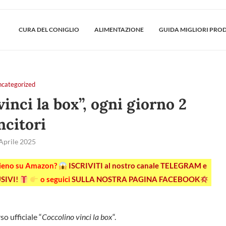
CURA DEL CONIGLIO
ALIMENTAZIONE
GUIDA MIGLIORI PRO
ncategorized
inci la box”, ogni giorno 2
ncitori
Aprile 2025
pieno su Amazon?
ISCRIVITI al nostro canale TELEGRAM e
SIVI!
o seguici
SULLA NOSTRA PAGINA FACEBOOK
o ufficiale “
Coccolino vinci la box
“.