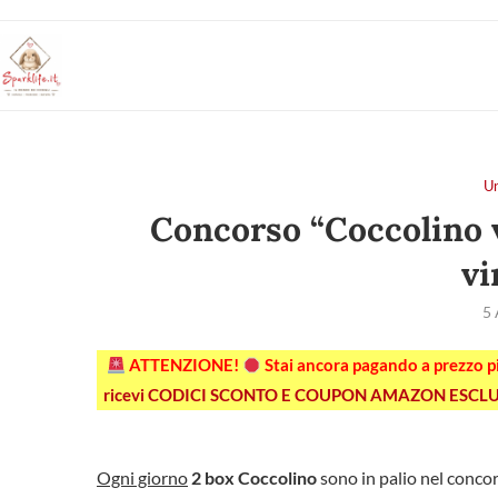
U
Concorso “Coccolino v
vi
5 
ATTENZIONE!
Stai ancora pagando a prezzo 
ricevi CODICI SCONTO E COUPON AMAZON ESCLU
Ogni giorno
2 box Coccolino
sono in palio nel concors