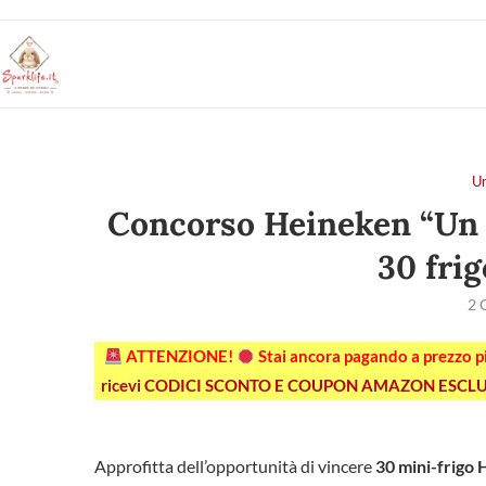
U
Concorso Heineken “Un bri
30 fri
2 
ATTENZIONE!
Stai ancora pagando a prezzo 
ricevi CODICI SCONTO E COUPON AMAZON ESCLU
Approfitta dell’opportunità di vincere
30 mini-frigo