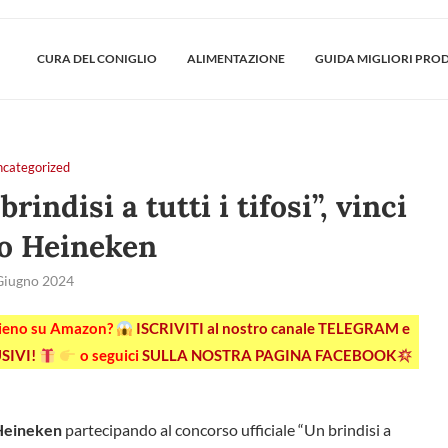
CURA DEL CONIGLIO
ALIMENTAZIONE
GUIDA MIGLIORI PRO
ncategorized
ndisi a tutti i tifosi”, vinci
go Heineken
Giugno 2024
pieno su Amazon?
ISCRIVITI al nostro canale TELEGRAM e
SIVI!
o seguici
SULLA NOSTRA PAGINA FACEBOOK
 Heineken
partecipando al concorso ufficiale “Un brindisi a