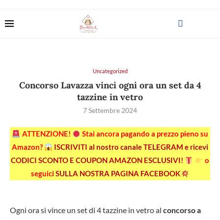
Uncategorized
Concorso Lavazza vinci ogni ora un set da 4
tazzine in vetro
7 Settembre 2024
ATTENZIONE!
Stai ancora pagando a prezzo pieno su
Amazon?
ISCRIVITI al nostro canale TELEGRAM e ricevi
CODICI SCONTO E COUPON AMAZON ESCLUSIVI!
o
seguici
SULLA NOSTRA PAGINA FACEBOOK
Ogni ora si vince un set di 4 tazzine in vetro al
concorso a