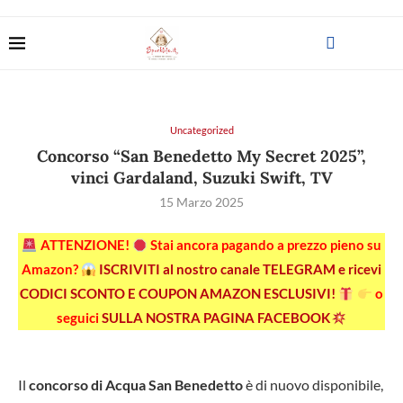
Uncategorized
Concorso “San Benedetto My Secret 2025”,
vinci Gardaland, Suzuki Swift, TV
15 Marzo 2025
ATTENZIONE!
Stai ancora pagando a prezzo pieno su
Amazon?
ISCRIVITI al nostro canale TELEGRAM e ricevi
CODICI SCONTO E COUPON AMAZON ESCLUSIVI!
o
seguici
SULLA NOSTRA PAGINA FACEBOOK
Il
concorso di Acqua San Benedetto
è di nuovo disponibile,