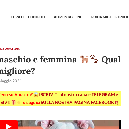
CURA DEL CONIGLIO
ALIMENTAZIONE
GUIDA MIGLIORI PRO
ncategorized
 maschio e femmina
Qual
 migliore?
Maggio 2024
pieno su Amazon?
ISCRIVITI al nostro canale TELEGRAM e
SIVI!
o seguici
SULLA NOSTRA PAGINA FACEBOOK