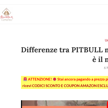
U
Differenze tra PITBULL
è il
6 
ATTENZIONE!
Stai ancora pagando a prezzo 
ricevi CODICI SCONTO E COUPON AMAZON ESCLU