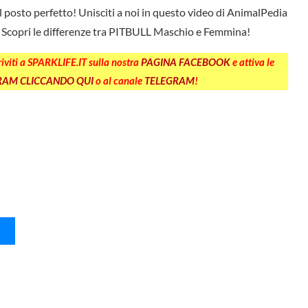
el posto perfetto! Unisciti a noi in questo video di AnimalPedia
a. Scopri le differenze tra PITBULL Maschio e Femmina!
criviti a SPARKLIFE.IT sulla nostra
PAGINA FACEBOOK
e attiva le
GRAM CLICCANDO QUI
o al canale
TELEGRAM
!