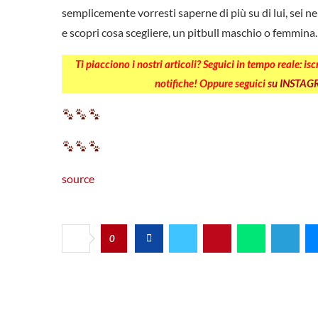
semplicemente vorresti saperne di più su di lui, sei n
e scopri cosa scegliere, un pitbull maschio o femmin
Ti piacciono i nostri articoli? Seguici in tempo reale: is
notifiche! Oppure seguici
su INSTA
source
0