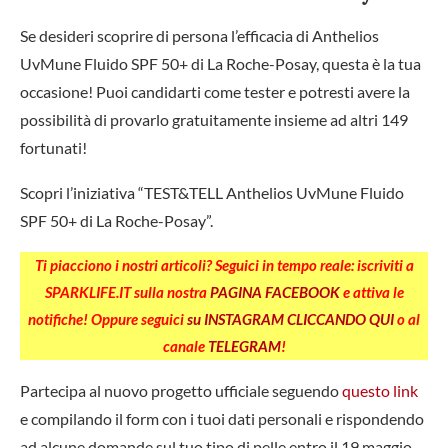
Se desideri scoprire di persona l’efficacia di Anthelios
UvMune Fluido SPF 50+ di La Roche-Posay, questa è la tua
occasione! Puoi candidarti come tester e potresti avere la
possibilità di provarlo gratuitamente insieme ad altri 149
fortunati!
Scopri l’iniziativa “TEST&TELL Anthelios UvMune Fluido
SPF 50+ di La Roche-Posay”.
Ti piacciono i nostri articoli? Seguici in tempo reale: iscriviti a
SPARKLIFE.IT sulla nostra
PAGINA FACEBOOK
e attiva le
notifiche! Oppure seguici
su INSTAGRAM CLICCANDO QUI
o al
canale
TELEGRAM
!
Partecipa al nuovo progetto ufficiale seguendo
questo link
e compilando il form con i tuoi dati personali e rispondendo
ad alcune domande sul tuo tipo di pelle entro il 19 maggio