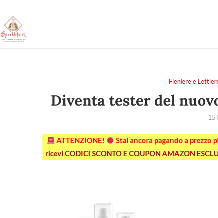
Fieniere e Let
Diventa tester del nuov
15
ATTENZIONE!
Stai ancora pagando a prezzo 
ricevi CODICI SCONTO E COUPON AMAZON ESCLU