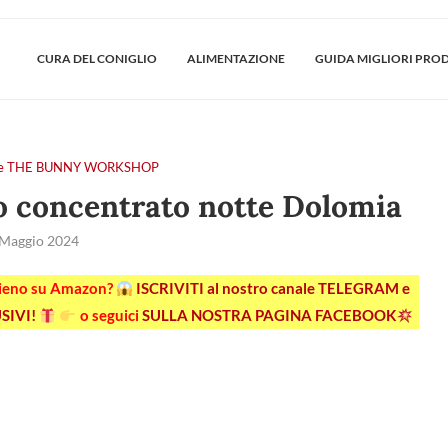
CURA DEL CONIGLIO
ALIMENTAZIONE
GUIDA MIGLIORI PRO
tiere THE BUNNY WORKSHOP
o concentrato notte Dolomia
 Maggio 2024
pieno su Amazon?
ISCRIVITI al nostro canale TELEGRAM e
SIVI!
o seguici
SULLA NOSTRA PAGINA FACEBOOK