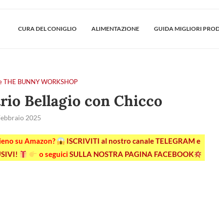
CURA DEL CONIGLIO
ALIMENTAZIONE
GUIDA MIGLIORI PRO
tiere THE BUNNY WORKSHOP
trio Bellagio con Chicco
Febbraio 2025
pieno su Amazon?
ISCRIVITI al nostro canale TELEGRAM e
SIVI!
o seguici
SULLA NOSTRA PAGINA FACEBOOK