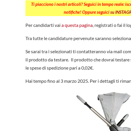
Ti piacciono i nostri articoli? Seguici in tempo reale: is
notifiche! Oppure seguici
su INSTA
Per candidarti vai
a questa pagina
, registrati o fai il 
Tra tutte le candidature pervenute saranno selezionat
Se sarai tra i selezionati ti contatteranno via mail co
il prodotto da testare. Il prodotto che dovrai testare
le spese di spedizione pari a 0,02€.
Hai tempo fino al 3 marzo 2025. Per i dettagli ti rim