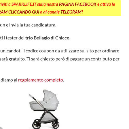
criviti a SPARKLIFE.IT sulla nostra
PAGINA FACEBOOK
e attiva le
GRAM CLICCANDO QUI
o al canale
TELEGRAM
!
login e invia la tua candidatura.
i i tester del
trio Bellagio di Chicco
.
municandoti il codice coupon da utilizzare sul sito per ordinare
 sarà gratuito. Ti sarà chiesto però di pagare un contributo per
andiamo al
regolamento completo
.