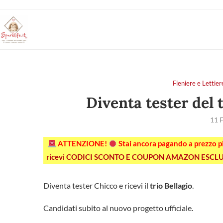
Fieniere e Let
Diventa tester del 
11 
ATTENZIONE!
Stai ancora pagando a prezzo 
ricevi CODICI SCONTO E COUPON AMAZON ESCLU
Diventa tester Chicco e ricevi il
trio Bellagio
.
Candidati subito al nuovo progetto ufficiale.