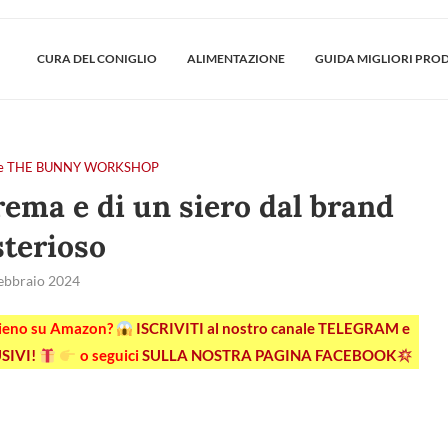
CURA DEL CONIGLIO
ALIMENTAZIONE
GUIDA MIGLIORI PRO
tiere THE BUNNY WORKSHOP
rema e di un siero dal brand
terioso
ebbraio 2024
pieno su Amazon?
ISCRIVITI al nostro canale TELEGRAM e
SIVI!
o seguici
SULLA NOSTRA PAGINA FACEBOOK