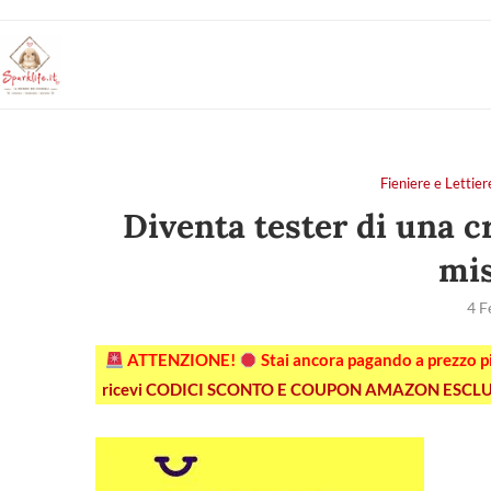
Fieniere e Let
Diventa tester di una c
mis
4 F
ATTENZIONE!
Stai ancora pagando a prezzo 
ricevi CODICI SCONTO E COUPON AMAZON ESCLU