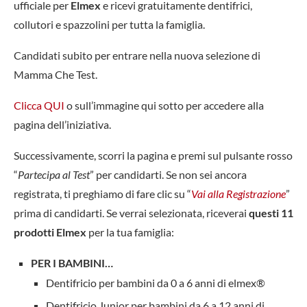
ufficiale per
Elmex
e ricevi gratuitamente dentifrici,
collutori e spazzolini per tutta la famiglia.
Candidati subito per entrare nella nuova selezione di
Mamma Che Test.
Clicca QUI
o sull’immagine qui sotto per accedere alla
pagina dell’iniziativa.
Successivamente, scorri la pagina e premi sul pulsante rosso
“
Partecipa al Test
” per candidarti. Se non sei ancora
registrata, ti preghiamo di fare clic su “
Vai alla Registrazione
”
prima di candidarti. Se verrai selezionata, riceverai
questi 11
prodotti Elmex
per la tua famiglia:
PER I BAMBINI…
Dentifricio per bambini da 0 a 6 anni di elmex®
Dentifricio Junior per bambini da 6 a 12 anni di