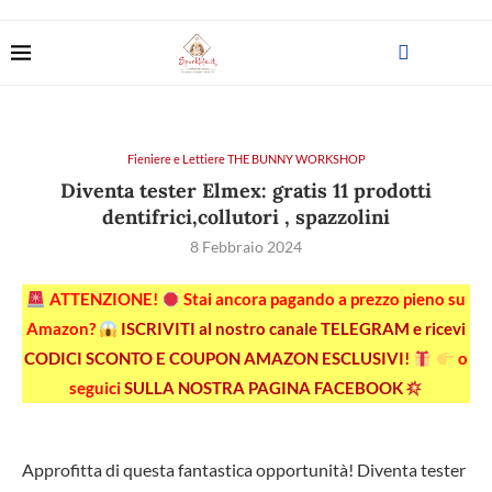
Fieniere e Lettiere THE BUNNY WORKSHOP
Diventa tester Elmex: gratis 11 prodotti
dentifrici,collutori , spazzolini
8 Febbraio 2024
ATTENZIONE!
Stai ancora pagando a prezzo pieno su
Amazon?
ISCRIVITI al nostro canale TELEGRAM e ricevi
CODICI SCONTO E COUPON AMAZON ESCLUSIVI!
o
seguici
SULLA NOSTRA PAGINA FACEBOOK
Approfitta di questa fantastica opportunità! Diventa tester