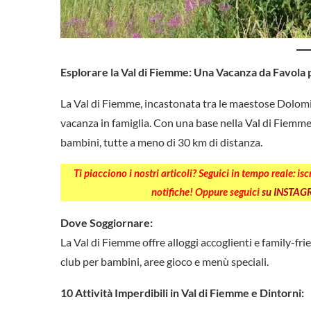
Esplorare la Val di Fiemme: Una Vacanza da Favola 
La Val di Fiemme, incastonata tra le maestose Dolomiti
vacanza in famiglia. Con una base nella Val di Fiemme,
bambini, tutte a meno di 30 km di distanza.
Ti piacciono i nostri articoli? Seguici in tempo reale: is
notifiche! Oppure seguici
su INSTA
Dove Soggiornare:
La Val di Fiemme offre alloggi accoglienti e family-fri
club per bambini, aree gioco e menù speciali.
10 Attività Imperdibili in Val di Fiemme e Dintorni: