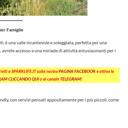
per Famiglie
, è una valle incantevole e soleggiata, perfetta per una
 avrete accesso a una miriade di attività entusiasmanti per i
criviti a SPARKLIFE.IT sulla nostra
PAGINA FACEBOOK
e attiva le
GRAM CLICCANDO QUI
o al canale
TELEGRAM
!
endly, con servizi pensati appositamente per i più piccoli, come