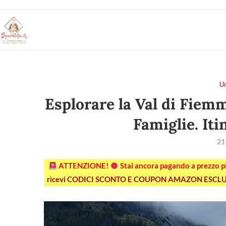
U
Esplorare la Val di Fiem
Famiglie. Iti
21
ATTENZIONE!
Stai ancora pagando a prezzo 
ricevi CODICI SCONTO E COUPON AMAZON ESCLU