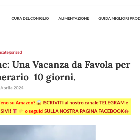
CURA DEL CONIGLIO
ALIMENTAZIONE
GUIDA MIGLIORI PRO
ncategorized
me: Una Vacanza da Favola per
nerario 10 giorni.
 Aprile 2024
pieno su Amazon?
ISCRIVITI al nostro canale TELEGRAM e
SIVI!
o seguici
SULLA NOSTRA PAGINA FACEBOOK