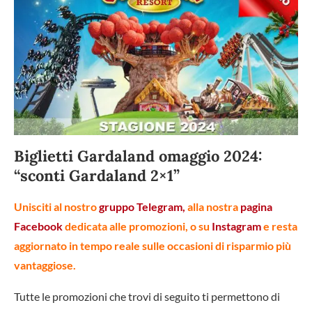
Biglietti Gardaland omaggio 2024:
“sconti Gardaland 2×1”
Unisciti al nostro
gruppo Telegram,
alla nostra
pagina
Facebook
dedicata alle promozioni, o su
Instagram
e resta
aggiornato in tempo reale sulle occasioni di risparmio più
vantaggiose.
Tutte le promozioni che trovi di seguito ti permettono di