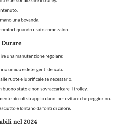
ti e personalizzare il trolley.
ontenuto.
i mano una bevanda.
 comfort quando usato come zaino.
o Durare
guire una manutenzione regolare:
anno umido e detergenti delicati.
alle ruote e lubrificale se necessario.
in buono stato e non sovraccaricare il trolley.
ente piccoli strappi o danni per evitare che peggiorino.
asciutto e lontano da fonti di calore.
abili nel 2024