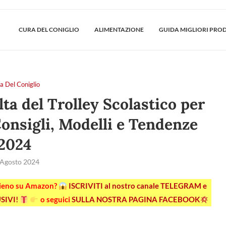
CURA DEL CONIGLIO
ALIMENTAZIONE
GUIDA MIGLIORI PRO
a Del Coniglio
ta del Trolley Scolastico per
onsigli, Modelli e Tendenze
2024
 Agosto 2024
pieno su Amazon?
ISCRIVITI al nostro canale TELEGRAM e
SIVI!
o seguici
SULLA NOSTRA PAGINA FACEBOOK