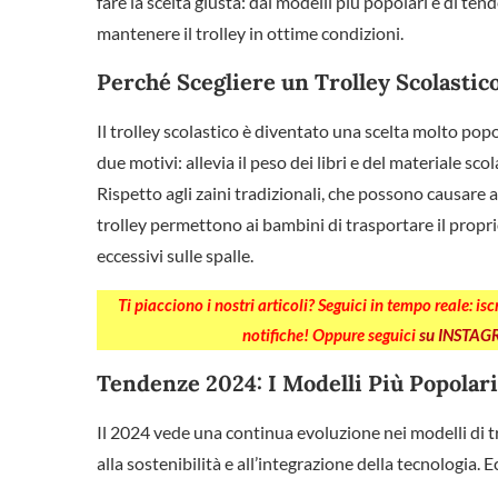
fare la scelta giusta: dai modelli più popolari e di tend
mantenere il trolley in ottime condizioni.
Perché Scegliere un Trolley Scolastic
Il trolley scolastico è diventato una scelta molto pop
due motivi: allevia il peso dei libri e del materiale sc
Rispetto agli zaini tradizionali, che possono causare 
trolley permettono ai bambini di trasportare il propri
eccessivi sulle spalle.
Ti piacciono i nostri articoli? Seguici in tempo reale: is
notifiche! Oppure seguici
su INSTA
Tendenze 2024: I Modelli Più Popolari
Il 2024 vede una continua evoluzione nei modelli di tr
alla sostenibilità e all’integrazione della tecnologia.