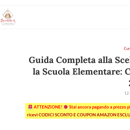
Cur
Guida Completa alla Scel
la Scuola Elementare: C
12
ATTENZIONE!
Stai ancora pagando a prezzo 
ricevi CODICI SCONTO E COUPON AMAZON ESCLU