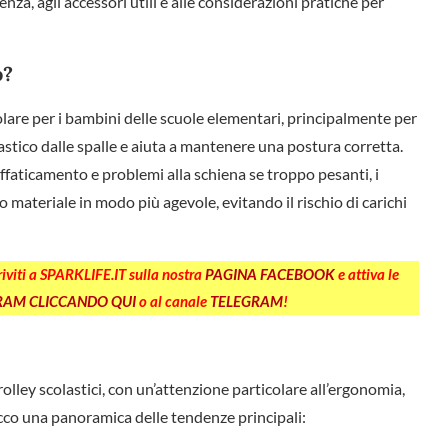
enza, agli accessori utili e alle considerazioni pratiche per
o?
olare per i bambini delle scuole elementari, principalmente per
olastico dalle spalle e aiuta a mantenere una postura corretta.
affaticamento e problemi alla schiena se troppo pesanti, i
o materiale in modo più agevole, evitando il rischio di carichi
criviti a SPARKLIFE.IT sulla nostra
PAGINA FACEBOOK
e attiva le
GRAM CLICCANDO QUI
o al canale
TELEGRAM
!
olley scolastici, con un’attenzione particolare all’ergonomia,
 Ecco una panoramica delle tendenze principali: