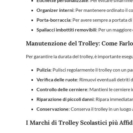
Etichette personalizzate
: Per evitare smarrimen
Organizer interni
: Per mantenere ordinato il c
Porta-borraccia
: Per avere sempre a portata d
Spallacci imbottiti removibili
: Per un maggiore
Manutenzione del Trolley: Come Farl
Per garantire la durata del trolley, è importante ese
Pulizia
: Pulisci regolarmente il trolley con un p
Verifica delle ruote
: Rimuovi eventuali detriti d
Controllo delle cerniere
: Mantieni le cerniere 
Riparazione di piccoli danni
: Ripara immediatam
Conservazione
: Conserva il trolley in un luogo 
I Marchi di Trolley Scolastici più Affid