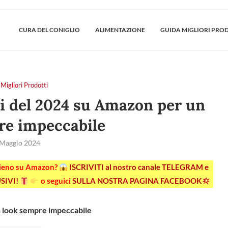
CURA DEL CONIGLIO
ALIMENTAZIONE
GUIDA MIGLIORI PRO
Migliori Prodotti
lli del 2024 su Amazon per un
re impeccabile
 Maggio 2024
pieno su Amazon?
ISCRIVITI al nostro canale TELEGRAM e
SIVI!
o seguici
SULLA NOSTRA PAGINA FACEBOOK
un look sempre impeccabile