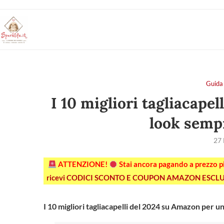
Guida 
I 10 migliori tagliacape
look semp
27
ATTENZIONE!
Stai ancora pagando a prezzo 
ricevi CODICI SCONTO E COUPON AMAZON ESCLU
I 10 migliori tagliacapelli del 2024 su Amazon per 