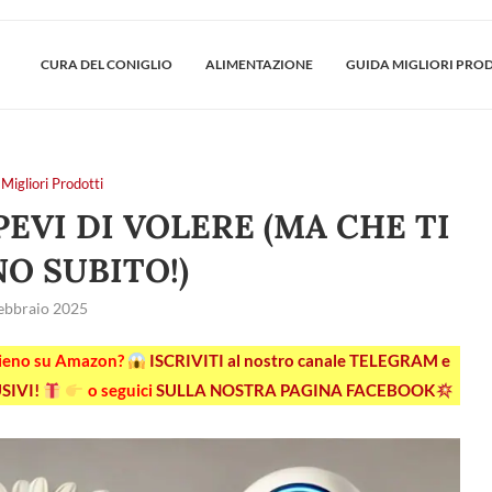
CURA DEL CONIGLIO
ALIMENTAZIONE
GUIDA MIGLIORI PRO
Migliori Prodotti
EVI DI VOLERE (MA CHE TI
O SUBITO!)
ebbraio 2025
pieno su Amazon?
ISCRIVITI al nostro canale TELEGRAM e
SIVI!
o seguici
SULLA NOSTRA PAGINA FACEBOOK