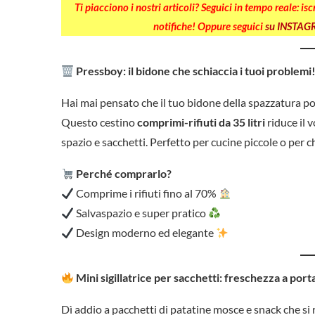
Ti piacciono i nostri articoli? Seguici in tempo reale: is
notifiche! Oppure seguici
su INSTA
Pressboy: il bidone che schiaccia i tuoi problemi
Hai mai pensato che il tuo bidone della spazzatura po
Questo cestino
comprimi-rifiuti da 35 litri
riduce il 
spazio e sacchetti. Perfetto per cucine piccole o per c
Perché comprarlo?
Comprime i rifiuti fino al 70%
Salvaspazio e super pratico
Design moderno ed elegante
Mini sigillatrice per sacchetti: freschezza a port
Dì addio a pacchetti di patatine mosce e snack che s