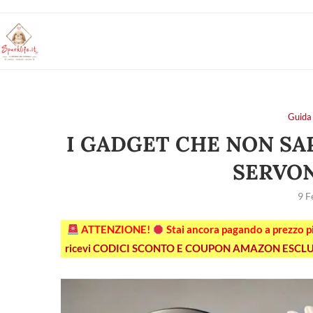
Guida 
I GADGET CHE NON SAP
SERVON
9 F
ATTENZIONE!
Stai ancora pagando a prezzo 
ricevi CODICI SCONTO E COUPON AMAZON ESCLU