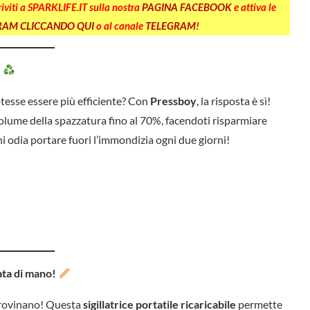
criviti a SPARKLIFE.IT sulla nostra
PAGINA FACEBOOK
e attiva le
GRAM CLICCANDO QUI
o al canale
TELEGRAM
!
!
tesse essere più efficiente? Con
Pressboy
, la risposta è sì!
volume della spazzatura fino al 70%, facendoti risparmiare
hi odia portare fuori l’immondizia ogni due giorni!
ata di mano!
i rovinano! Questa
sigillatrice portatile ricaricabile
permette