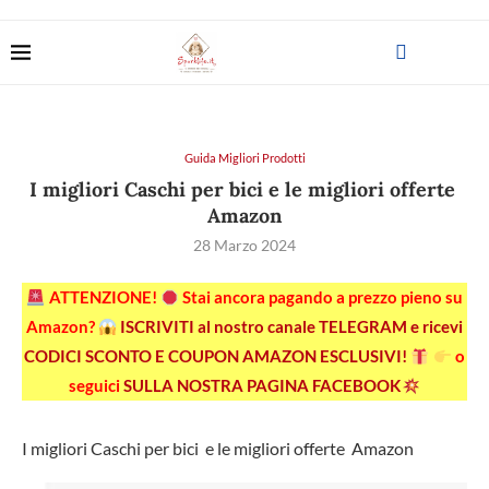
Guida Migliori Prodotti
I migliori Caschi per bici e le migliori offerte
Amazon
28 Marzo 2024
ATTENZIONE!
Stai ancora pagando a prezzo pieno su
Amazon?
ISCRIVITI al nostro canale TELEGRAM e ricevi
CODICI SCONTO E COUPON AMAZON ESCLUSIVI!
o
seguici
SULLA NOSTRA PAGINA FACEBOOK
I migliori Caschi per bici e le migliori offerte Amazon