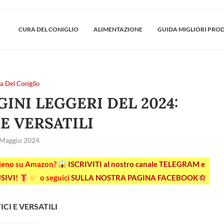
CURA DEL CONIGLIO
ALIMENTAZIONE
GUIDA MIGLIORI PRO
a Del Coniglio
GINI LEGGERI DEL 2024:
 E VERSATILI
 Maggio 2024
pieno su Amazon?
ISCRIVITI al nostro canale TELEGRAM e
SIVI!
o seguici
SULLA NOSTRA PAGINA FACEBOOK
ICI E VERSATILI