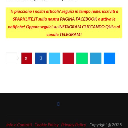
Ti piacciono i nostri articoli? Seguici in tempo reale: iscriviti a
SPARKLIFE.IT sulla nostra
PAGINA FACEBOOK
e attiva le
notifiche! Oppure seguici
su INSTAGRAM CLICCANDO QUI
o al
canale
TELEGRAM
!
0
Info e Contatti
Cookie Policy
Privacy Policy
Copyright @ 2025