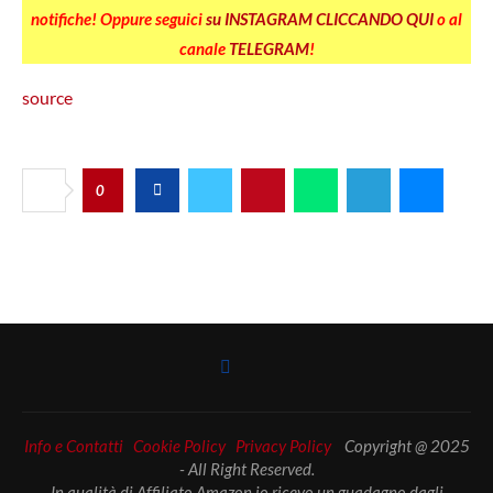
notifiche! Oppure seguici
su INSTAGRAM CLICCANDO QUI
o al
canale
TELEGRAM
!
source
0
Info e Contatti
Cookie Policy
Privacy Policy
Copyright @ 2025
- All Right Reserved.
In qualità di Affiliato Amazon io ricevo un guadagno dagli