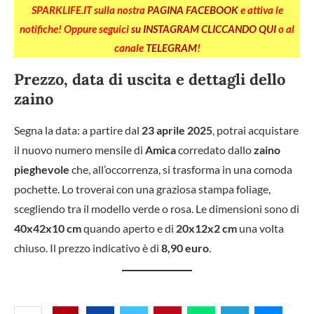
SPARKLIFE.IT sulla nostra
PAGINA FACEBOOK
e attiva le
notifiche! Oppure seguici
su INSTAGRAM CLICCANDO QUI
o al
canale
TELEGRAM
!
Prezzo, data di uscita e dettagli dello
zaino
Segna la data: a partire dal
23 aprile 2025
, potrai acquistare
il nuovo numero mensile di
Amica
corredato dallo
zaino
pieghevole
che, all’occorrenza, si trasforma in una comoda
pochette. Lo troverai con una graziosa stampa foliage,
scegliendo tra il modello verde o rosa. Le dimensioni sono di
40x42x10 cm
quando aperto e di
20x12x2 cm
una volta
chiuso. Il prezzo indicativo è di
8,90 euro
.