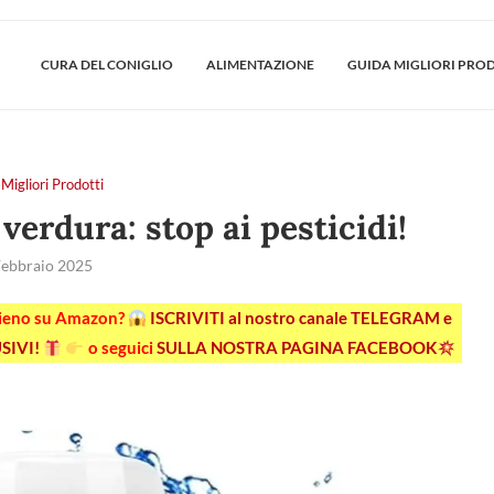
CURA DEL CONIGLIO
ALIMENTAZIONE
GUIDA MIGLIORI PRO
Migliori Prodotti
 verdura: stop ai pesticidi!
Febbraio 2025
pieno su Amazon?
ISCRIVITI al nostro canale TELEGRAM e
SIVI!
o seguici
SULLA NOSTRA PAGINA FACEBOOK