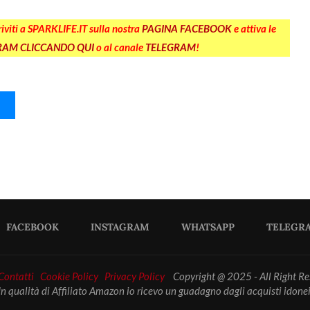
criviti a SPARKLIFE.IT sulla nostra
PAGINA FACEBOOK
e attiva le
GRAM CLICCANDO QUI
o al canale
TELEGRAM
!
FACEBOOK
INSTAGRAM
WHATSAPP
TELEGR
 Contatti
Cookie Policy
Privacy Policy
Copyright @ 2025 - All Right Re
In qualità di Affiliato Amazon io ricevo un guadagno dagli acquisti idonei