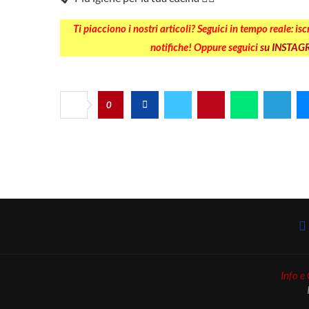
Ti piacciono i nostri articoli? Seguici in tempo reale: is
notifiche! Oppure seguici
su INSTA
0
Info e