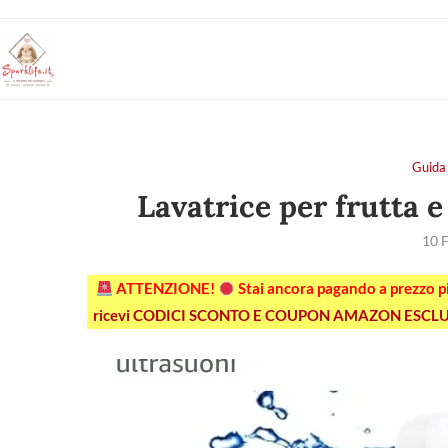
Guida 
Lavatrice per frutta e
10 
ATTENZIONE!
Stai ancora pagando a prezzo 
ricevi CODICI SCONTO E COUPON AMAZON ESCLU