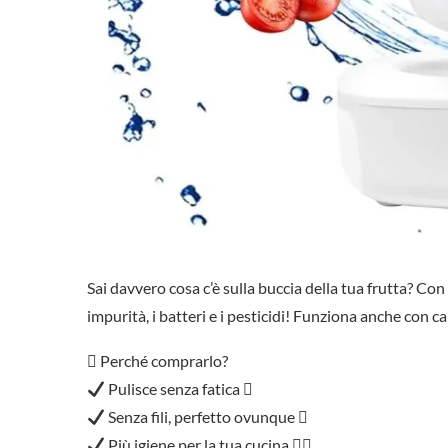
Sai davvero cosa c’è sulla buccia della tua frutta? Con
impurità, i batteri e i pesticidi! Funziona anche con 
 Perché comprarlo?
Pulisce senza fatica 
Senza fili, perfetto ovunque 
Più igiene per la tua cucina ‍