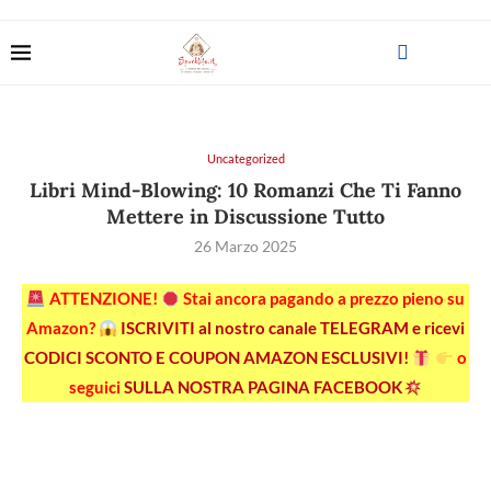
Uncategorized
Libri Mind-Blowing: 10 Romanzi Che Ti Fanno
Mettere in Discussione Tutto
26 Marzo 2025
ATTENZIONE!
Stai ancora pagando a prezzo pieno su
Amazon?
ISCRIVITI al nostro canale TELEGRAM e ricevi
CODICI SCONTO E COUPON AMAZON ESCLUSIVI!
o
seguici
SULLA NOSTRA PAGINA FACEBOOK