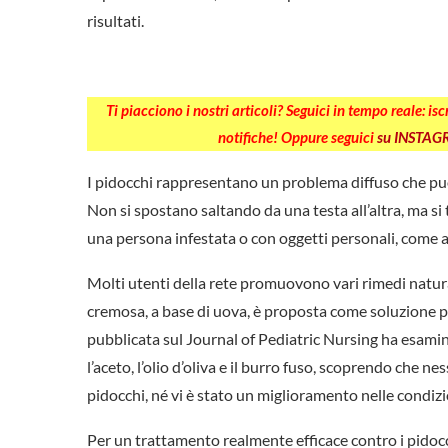
risultati.
Ti piacciono i nostri articoli? Seguici in tempo reale: is
notifiche! Oppure seguici
su INSTA
I pidocchi rappresentano un problema diffuso che può 
Non si spostano saltando da una testa all’altra, ma 
una persona infestata o con oggetti personali, come 
Molti utenti della rete promuovono vari rimedi natural
cremosa, a base di uova, è proposta come soluzione per
pubblicata sul Journal of Pediatric Nursing ha esaminat
l’aceto, l’olio d’oliva e il burro fuso, scoprendo che ne
pidocchi, né vi è stato un miglioramento nelle condizi
Per un trattamento realmente efficace contro i pidocch