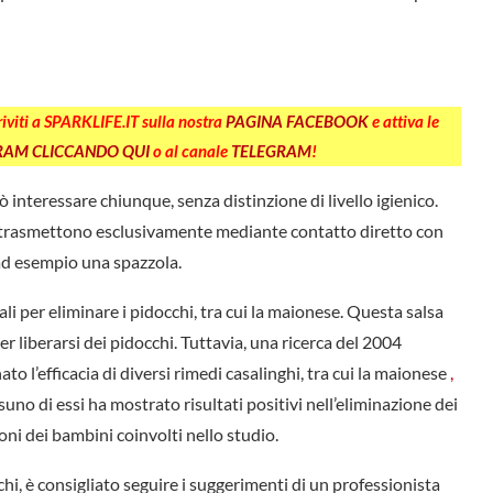
criviti a SPARKLIFE.IT sulla nostra
PAGINA FACEBOOK
e attiva le
GRAM CLICCANDO QUI
o al canale
TELEGRAM
!
interessare chiunque, senza distinzione di livello igienico.
si trasmettono esclusivamente mediante contatto diretto con
ad esempio una spazzola.
i per eliminare i pidocchi, tra cui la maionese. Questa salsa
 liberarsi dei pidocchi. Tuttavia, una ricerca del 2004
o l’efficacia di diversi rimedi casalinghi, tra cui la maionese
,
ssuno di essi ha mostrato risultati positivi nell’eliminazione dei
oni dei bambini coinvolti nello studio.
i, è consigliato seguire i suggerimenti di un professionista