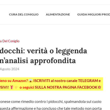
CURA DEL CONIGLIO
ALIMENTAZIONE
GUIDA MIGLIORI PRO
a Del Coniglio
docchi: verità o leggenda
’analisi approfondita
 Agosto 2024
pieno su Amazon?
ISCRIVITI al nostro canale TELEGRAM e
SIVI!
o seguici
SULLA NOSTRA PAGINA FACEBOOK
aionese come rimedio contro i pidocchi, spalmandola sul cuoio
to questa affermazione e ha concluso che tale metodo non porta