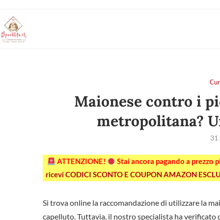
Cur
Maionese contro i pi
metropolitana? Un
31
ATTENZIONE!
Stai ancora pagando a prezzo 
ricevi CODICI SCONTO E COUPON AMAZON ESCLU
Si trova online la raccomandazione di utilizzare la m
capelluto. Tuttavia, il nostro specialista ha verifica