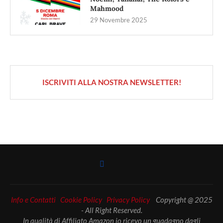
Mahmood
29 Novembre 2025
ISCRIVITI ALLA NOSTRA NEWSLETTER!
Info e Contatti
Cookie Policy
Privacy Policy
Copyright @ 2025
- All Right Reserved.
In qualità di Affiliato Amazon io ricevo un guadagno dagli