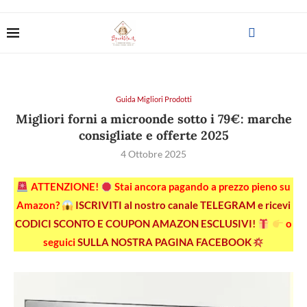
Guida Migliori Prodotti
Migliori forni a microonde sotto i 79€: marche
consigliate e offerte 2025
4 Ottobre 2025
ATTENZIONE!
Stai ancora pagando a prezzo pieno su
Amazon?
ISCRIVITI al nostro canale TELEGRAM e ricevi
CODICI SCONTO E COUPON AMAZON ESCLUSIVI!
o
seguici
SULLA NOSTRA PAGINA FACEBOOK